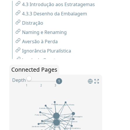
4.3 Introdução aos Estratagemas
4.3.3 Desenho da Embalagem
Distração
Naming e Renaming
Aversão à Perda
Ignorância Pluralística
Janela de Overton
Connected Pages
Pontes Largas e Fortes
Compromisso Público
Depth
1
Porta na Cara
Escassez
Mudança de Humor (Mood Change)
Placebo